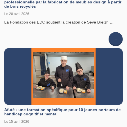
professionnelle par la fabrication de meubles design à partir
de bois recyclés
Le 20 avril 2026
La Fondation des EDC soutient la création de Sève Breizh …
Li
l'article
Afuté : une formation spécifique pour 10 jeunes porteurs de
handicap cognitif et mental
Le 15 avril 2026