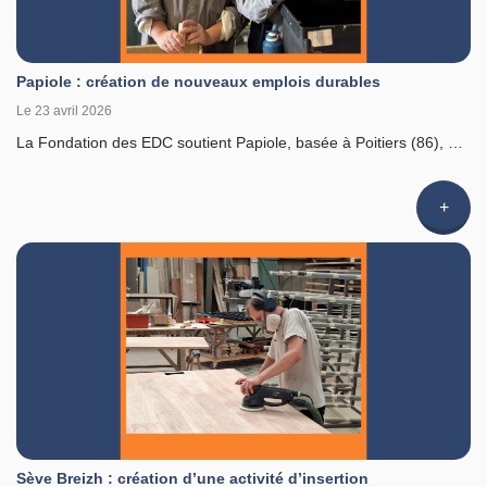
Papiole : création de nouveaux emplois durables
Le 23 avril 2026
La Fondation des EDC soutient Papiole, basée à Poitiers (86), …
Li
l'article
Sève Breizh : création d’une activité d’insertion