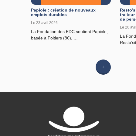
Papiole : création de nouveaux
Resto’si
emplois durables
traiteu
de pers
Le 23 avril 2026
Le 20 avr
La Fondation des EDC soutient Papiole,
La Fond
basée à Poitiers (86), …
Resto’si
Lire
l'article