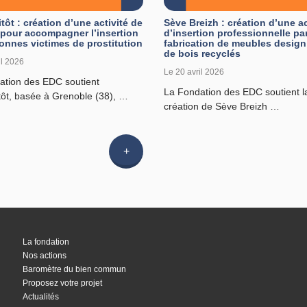
tôt : création d’une activité de
Sève Breizh : création d’une ac
r pour accompagner l’insertion
d’insertion professionnelle par
onnes victimes de prostitution
fabrication de meubles design 
de bois recyclés
il 2026
Le 20 avril 2026
ation des EDC soutient
La Fondation des EDC soutient l
tôt, basée à Grenoble (38), …
création de Sève Breizh …
Lire
l'article
La fondation
Nos actions
Baromètre du bien commun
Proposez votre projet
Actualités