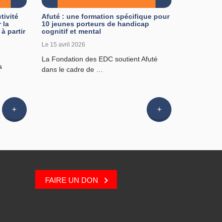
tivité
Afuté : une formation spécifique pour
 la
10 jeunes porteurs de handicap
à partir
cognitif et mental
Le 15 avril 2026
La Fondation des EDC soutient Afuté
a
dans le cadre de …
Lire
Lire
l'article
l'article
FAIRE UN DON