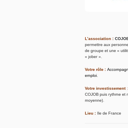
L’association :
COJO
permettre aux personnes
de groupe et une « utili
« jober ».
Votre rôle :
Accompagne
emploi.
Votre investissement
:
COJOB puis rythme et m
moyenne).
Lieu :
Ile de France